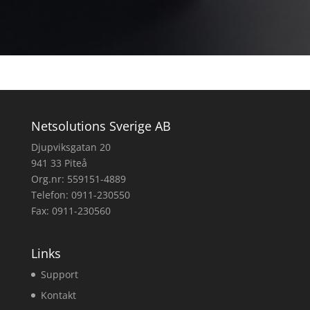
Netsolutions Sverige AB
Djupviksgatan 20
941 33 Piteå
Org.nr: 559151-4889
Telefon: 0911-230550
Fax: 0911-230560
Links
Support
Kontakt